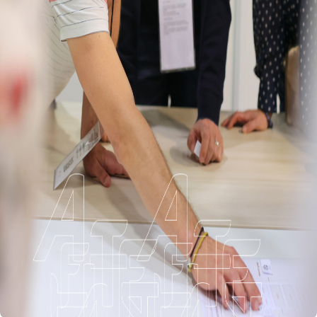
Connexion à votre espace
Nom d’utilisateur
*
Mot de passe
*
Enregistrer mes informations de connexion
Enregistrer mes informations de connexion
Mot de passe oublié
Se connecter
Nouvel adhérent ?
S'inscrire