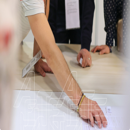
Connexion à votre espace
Nom d’utilisateur
*
Mot de passe
*
Enregistrer mes informations de connexion
Enregistrer mes informations de connexion
Mot de passe oublié
Se connecter
Nouvel adhérent ?
S'inscrire