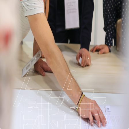
Connexion à votre espace
Nom d’utilisateur
*
Mot de passe
*
Enregistrer mes informations de connexion
Enregistrer mes informations de connexion
Mot de passe oublié
Se connecter
Nouvel adhérent ?
S'inscrire